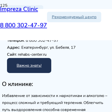
Impreza Clinic
Екатеринбург
Рекомендуемый центр
Реабилитационный центр фонда
8 800 302-47-97
«Наше будущее» Екатеринбург
Телефон:
8 800 302-47-97
Адрес:
Екатеринбург, ул. Бебеля, 17
Сайт:
rehabs-center.ru
Важно знать!
О клинике:
Избавление от зависимости к наркотикам и алкоголю –
процесс сложный и требующий терпения. Облегчить
путь выздоровления способна современная