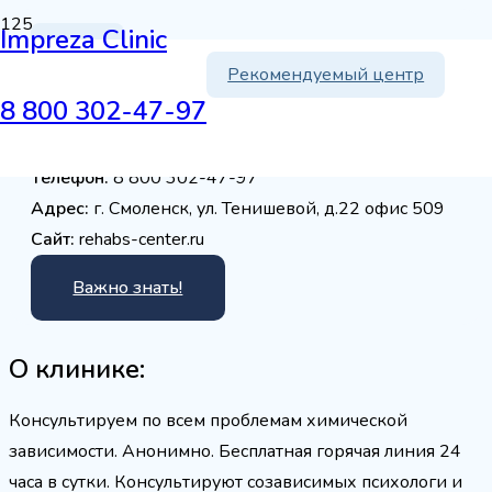
Impreza Clinic
Пенза
Рекомендуемый центр
Реабилитационный центр
8 800 302-47-97
Вершина, Пенза
Телефон:
8 800 302-47-97
Адрес:
г. Смоленск, ул. Тенишевой, д.22 офис 509
Сайт:
rehabs-center.ru
Важно знать!
О клинике:
Консультируем по всем проблемам химической
зависимости. Анонимно. Бесплатная горячая линия 24
часа в сутки. Консультируют созависимых психологи и